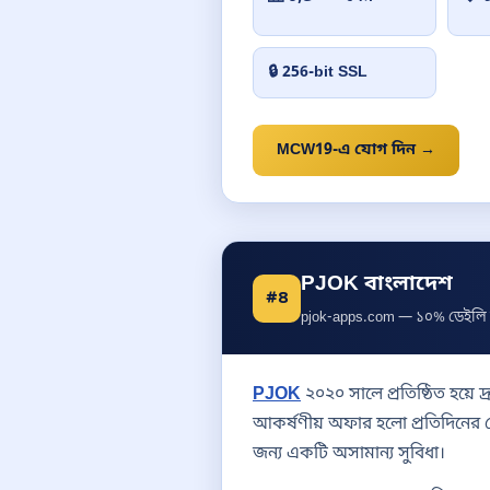
🔒 256-bit SSL
MCW19-এ যোগ দিন →
PJOK বাংলাদেশ
#৪
pjok-apps.com — ১০% ডেইলি ক
PJOK
২০২০ সালে প্রতিষ্ঠিত হয়ে 
আকর্ষণীয় অফার হলো প্রতিদিনের ল
জন্য একটি অসামান্য সুবিধা।