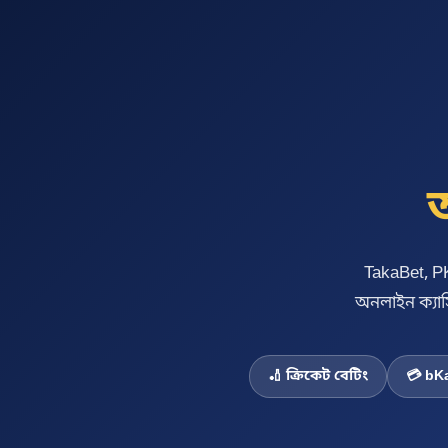
TakaBet, P
অনলাইন ক্যাস
🏏 ক্রিকেট বেটিং
💳 bK