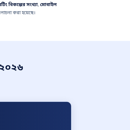
েটিং বিকল্পের সংখ্যা
,
মোবাইল
ত আলোচনা করা হয়েছে।
ম ২০২৬