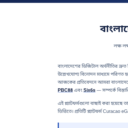
বাংলাদ
লক্ষ লক
বাংলাদেশের ডিজিটাল অর্থনীতির দ্রু
উল্লেখযোগ্য বিনোদন মাধ্যমে পরিণ
আজকের প্রতিবেদনে আমরা বাংলাদেশের 
PBC88
এবং
Six6s
— সম্পর্কে বিস্
এই প্ল্যাটফর্মগুলো বাছাই করা হয়েছে ত
ভিত্তিতে। প্রতিটি প্ল্যাটফর্ম Curacao 