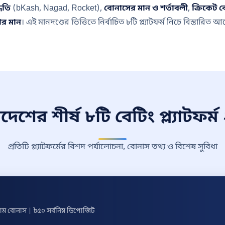
ধতি
(bKash, Nagad, Rocket),
বোনাসের মান ও শর্তাবলী
,
ক্রিকেট ব
ার মান
। এই মানদণ্ডের ভিত্তিতে নির্বাচিত ৮টি প্ল্যাটফর্ম নিচে বিস্তারি
দেশের শীর্ষ ৮টি বেটিং প্ল্যাটফর্
প্রতিটি প্ল্যাটফর্মের বিশদ পর্যালোচনা, বোনাস তথ্য ও বিশেষ সুবিধা
ম বোনাস | ৳৫০ সর্বনিম্ন ডিপোজিট