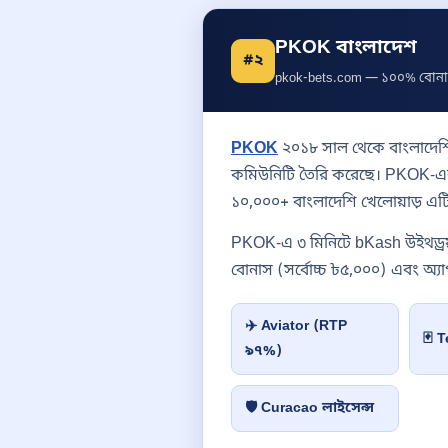
PKOK বাংলাদেশ
#২
pkok-bets.com — ১০০% বোনাস 
PKOK
২০১৮ সাল থেকে বাংলাদেশি খ
কমিউনিটি তৈরি করেছে। PKOK-এর 
১০,০০০+ বাংলাদেশি খেলোয়াড় 
PKOK-এ ৩ মিনিটে bKash উইথড্রয়
বোনাস (সর্বোচ্চ ৳৫,০০০) এবং অ্
✈️ Aviator (RTP
🃏 
৯৭%)
🛡️ Curacao লাইসেন্স